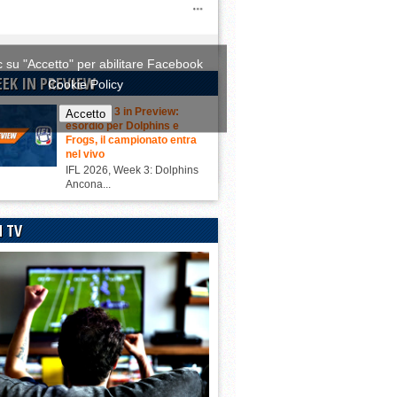
ic su "Accetto" per abilitare Facebook
EEK IN PREVIEW
Cookie Policy
IFL Week 3 in Preview:
Accetto
esordio per Dolphins e
Frogs, il campionato entra
nel vivo
IFL 2026, Week 3: Dolphins
Ancona...
N TV