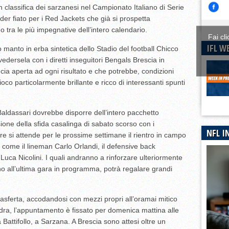
n classifica dei sarzanesi nel Campionato Italiano di Serie
urno dei CFP
er fiato per i Red Jackets che già si prospetta
 tra le più impegnative dell’intero calendario.
Fai cl
IFL W
manto in erba sintetica dello Stadio del football Chicco
edersela con i diretti inseguitori Bengals Brescia in
ia aperta ad ogni risultato e che potrebbe, condizioni
co particolarmente brillante e ricco di interessanti spunti
Baldassari dovrebbe disporre dell’intero pacchetto
sione della sfida casalinga di sabato scorso con i
NFL I
e si attende per le prossime settimane il rientro in campo
 come il lineman Carlo Orlandi, il defensive back
uca Nicolini. I quali andranno a rinforzare ulteriormente
o all’ultima gara in programma, potrà regalare grandi
rasferta, accodandosi con mezzi propri all’oramai mitico
dra, l’appuntamento è fissato per domenica mattina alle
tà Battifollo, a Sarzana. A Brescia sono attesi oltre un