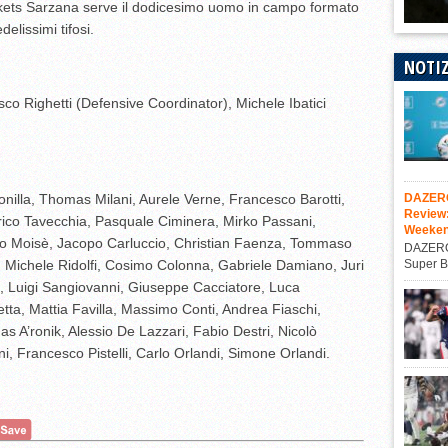
ackets Sarzana serve il dodicesimo uomo in campo formato
delissimi tifosi.
NOTIZ
o Righetti (Defensive Coordinator), Michele Ibatici
DAZERO
onilla, Thomas Milani, Aurele Verne, Francesco Barotti,
Review
ico Tavecchia, Pasquale Ciminera, Mirko Passani,
Weeke
o Moisè, Jacopo Carluccio, Christian Faenza, Tommaso
DAZEROA
Super B
, Michele Ridolfi, Cosimo Colonna, Gabriele Damiano, Juri
o, Luigi Sangiovanni, Giuseppe Cacciatore, Luca
ta, Mattia Favilla, Massimo Conti, Andrea Fiaschi,
s A’ronik, Alessio De Lazzari, Fabio Destri, Nicolò
 Francesco Pistelli, Carlo Orlandi, Simone Orlandi.