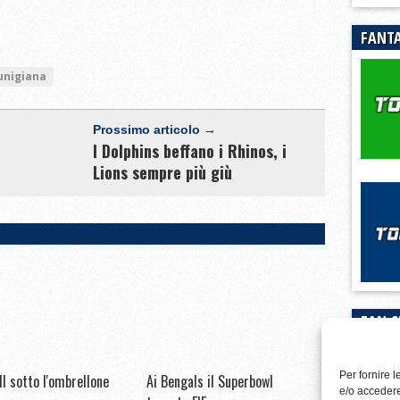
FANTA
unigiana
Prossimo articolo →
I Dolphins beffano i Rhinos, i
Lions sempre più giù
FAN C
Per fornire 
ll sotto l'ombrellone
Ai Bengals il Superbowl
e/o accedere