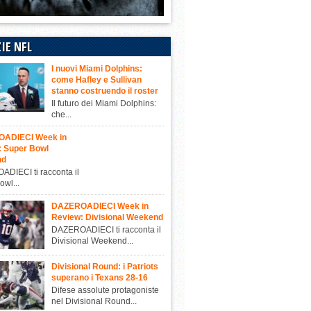
IE NFL
I nuovi Miami Dolphins:
come Hafley e Sullivan
stanno costruendo il roster
Il futuro dei Miami Dolphins:
che...
ADIECI Week in
: Super Bowl
nd
DIECI ti racconta il
owl...
DAZEROADIECI Week in
Review: Divisional Weekend
DAZEROADIECI ti racconta il
Divisional Weekend...
Divisional Round: i Patriots
superano i Texans 28-16
Difese assolute protagoniste
nel Divisional Round...