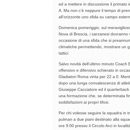
ed a mettere in discussione il primato i
NCAA Football: lo spettacolo del primo t
A. Ma non c’è neppure il tempo di prend
all’orizzonte uno sfida su campo esterno
Domenica pomeriggio, sul meraviglioso 
Nova di Brescia, i sarzanesi dovranno v
occasione di una sfida che si preannunc
climatiche permettendo, mostrare un gio
tattici.
Salvo novità dell’ultimo minuto Coach 
offensivo e difensivo schierato in occa
Gladiatori Roma vinta per 22 a 0. Mentr
dopo una lunga convalescenza di atleti
Giuseppe Cacciatore ed il quarterback L
una formazione che, se determinata fin
soddisfazioni ai propri tifosi.
Per chi volesse seguire la squadra in t
pulman a due piani destinato alla squa
ore 9:00 presso il Circolo Arci in locali