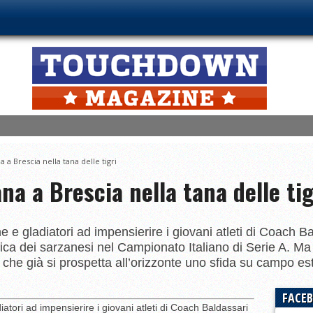
, Aquile in testa
 a Brescia nella tana delle tigri
ors altro stop
na a Brescia nella tana delle tig
tali gli Indiana Hoosiers
artificio a Milano, bene Guelfi e Aquile
owl Weekend
e e gladiatori ad impensierire i giovani atleti di Coach B
ifica dei sarzanesi nel Campionato Italiano di Serie A. Ma
 campioni
 che già si prospetta all’orizzonte uno sfida su campo e
ale!
FACE
atori ad impensierire i giovani atleti di Coach Baldassari