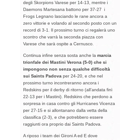
degli Skorpions Varese per 14-13, mentre i
Daemons Martesana battono per 37-27 i
Frogs Legnano lasciando le rane ancora a
zero vittorie e volando al secondo posto con un
record di 3-1. Il prossimo turno ci regalerà uno
scontro che varrà la seconda piazza con
Varese che sarà ospite a Cernusco.
Continua infine senza sosta anche la
marcia
trionfale dei Mastini Verona (5-0) che si
impongono non senza qualche difficoltà
sui Saints Padova
per 24-20, e che nel
prossimo turno incontreranno ancora i
Redskins per il derby di ritorno (all’andata finì
22-13 per i Mastini). Redskins che perdono a
sorpresa in casa contro gli Hurricanes Vicenza
per 27-15 e si allontanano dalla vetta della
classifica (2-3), e che potrebbero essere
raggiunti ora proprio dai Saints Padova.
A riposo i team dei Gironi A ed E dove