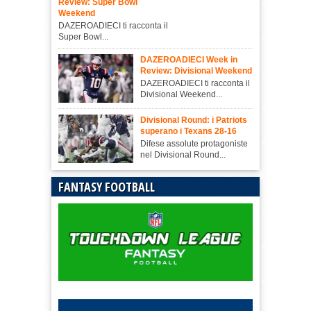
Review: Super Bowl
Weekend
DAZEROADIECI ti racconta il
Super Bowl...
DAZEROADIECI Week in
Review: Divisional Weekend
DAZEROADIECI ti racconta il
Divisional Weekend...
Divisional Round: i Patriots
superano i Texans 28-16
Difese assolute protagoniste
nel Divisional Round...
FANTASY FOOTBALL