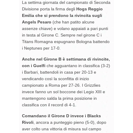
La settima giornata del campionato di Seconda
Divisione porta la firma degli
Hogs Reggio
Emilia che si prendono la rivincita sugli
Angels Pesaro
(che han patito alcune
assenze chiave) e volano appaiati a pari punti
in testa al Girone C. Sempre nel girone C i
Titans Romagna espugnano Bologna battendo
i Neptunes per 17-0.
Anche nel Girone B è settimana di rivincite,
con i Guelfi
che agguantano in classifica (3-2)
i Barbari, battendoli in casa per 20-13 e
vendicando così la sconfitta di inizio
campionato a Roma per 27-26. I Grizzlies
invece fanno un sol boccone dei Legio XIII e
mantengono salda la prima posizione in
classifica con il record di 4-1.
Comandano il Girone D invece i Blacks
Rivoli
, ancora a punteggio pieno (5-0), dopo
aver colto una vittoria di misura sul campo