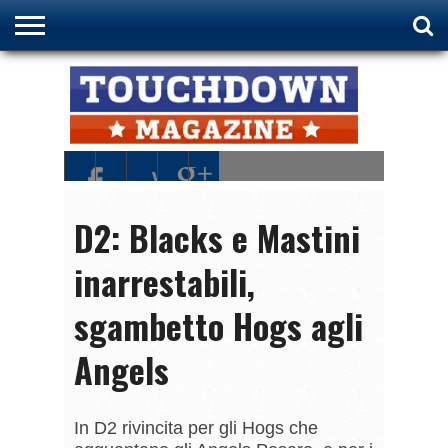
HOME
NFL
NCAA
FIDAF
D2: Blacks e Mastini
inarrestabili,
sgambetto Hogs agli
Angels
In D2 rivincita per gli Hogs che