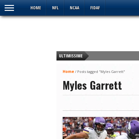
HOME
NFL
NCAA
FIDAF
ULTIMISSIME
Week 3 IFL 2026: Greenfield carro armato
Home
/
Posts tagged "Myles Garrett"
IFL: Panthers e Giaguari ok, per il Warri
Myles Garrett
Curt Cignetti, il paisà che ha reso immor
Parte l’Italian Football League: fuochi d’
DAZEROADIECI Week in Review: Super B
NCAA: gli Indiana Hoosiers sono i nuovi
NCAA: Hoosiers e Hurricanes, a voi la fin
DAZEROADIECI Week in Review: Week 17