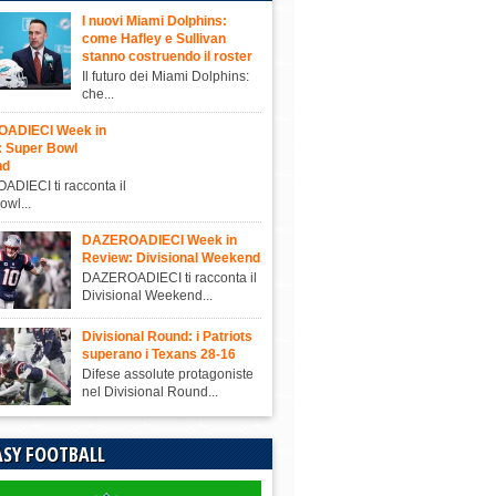
I nuovi Miami Dolphins:
come Hafley e Sullivan
stanno costruendo il roster
Il futuro dei Miami Dolphins:
che...
ADIECI Week in
: Super Bowl
nd
DIECI ti racconta il
owl...
DAZEROADIECI Week in
Review: Divisional Weekend
DAZEROADIECI ti racconta il
Divisional Weekend...
Divisional Round: i Patriots
superano i Texans 28-16
Difese assolute protagoniste
nel Divisional Round...
SY FOOTBALL