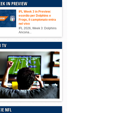
EEK IN PREVIEW
IFL Week 3 in Preview:
esordio per Dolphins e
Frogs, il campionato entra
nel vivo
IFL 2026, Week 3: Dolphins
Ancona...
N TV
IE NFL