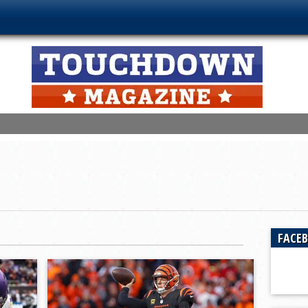
, Aquile in testa
ors altro stop
tali gli Indiana Hoosiers
artificio a Milano, bene Guelfi e Aquile
owl Weekend
FACE
 campioni
ale!