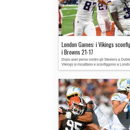
DAZEROADIECI Week in Review: Week 16
NCAA Football: lo spettacolo del primo t
London Games: i Vikings sconf
i Browns 21-17
Dopo aver perso contro gli Steelers a Dublin
Vikings si riscattano e sconfiggono a Londra 