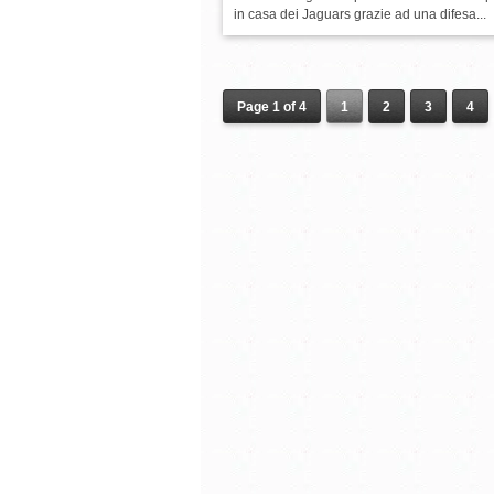
in casa dei Jaguars grazie ad una difesa...
Page 1 of 4
1
2
3
4