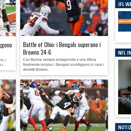
IFL W
urno dei CFP
Battle of Ohio: i Bengals superano i
iggono
Browns 24-6
NFL I
Con Burrow sempre protagonista e una difesa
o, i
finalmente incisiva, i Bengals sconfiggono in casa i
i...
derelitti Browns.
NOTIZ