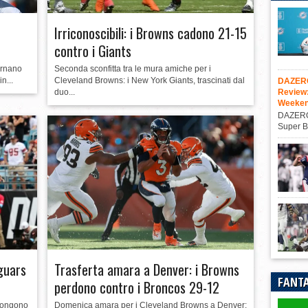
Irriconoscibili: i Browns cadono 21-15
contro i Giants
Seconda sconfitta tra le mura amiche per i
ornano
Cleveland Browns: i New York Giants, trascinati dal
n...
DAZERO
Review
duo...
Weeke
DAZEROA
Super B
guars
Trasferta amara a Denver: i Browns
FANTA
perdono contro i Broncos 29-12
mpongono
Domenica amara per i Cleveland Browns a Denver: