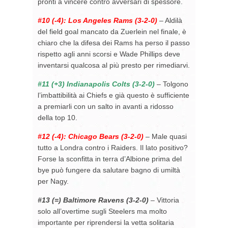
pronti a vincere contro avversari di spessore.
#10 (-4): Los Angeles Rams (3-2-0)
– Aldilà
del field goal mancato da Zuerlein nel finale, è
chiaro che la difesa dei Rams ha perso il passo
rispetto agli anni scorsi e Wade Phillips deve
inventarsi qualcosa al più presto per rimediarvi.
#11 (+3) Indianapolis Colts (3-2-0)
– Tolgono
l’imbattibilità ai Chiefs e già questo è sufficiente
a premiarli con un salto in avanti a ridosso
della top 10.
#12 (-4): Chicago Bears (3-2-0)
– Male quasi
tutto a Londra contro i Raiders. Il lato positivo?
Forse la sconfitta in terra d’Albione prima del
bye può fungere da salutare bagno di umiltà
per Nagy.
#13 (=) Baltimore Ravens (3-2-0)
– Vittoria
solo all’overtime sugli Steelers ma molto
importante per riprendersi la vetta solitaria