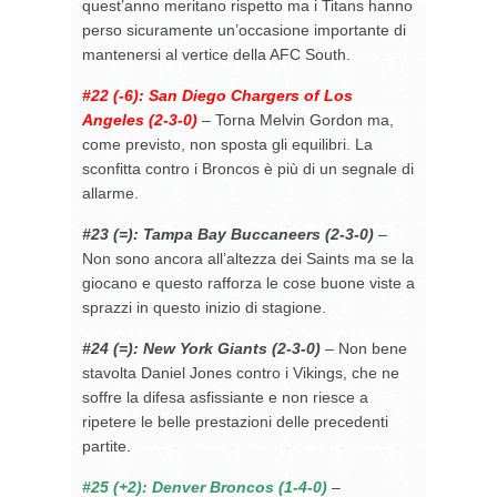
quest’anno meritano rispetto ma i Titans hanno
perso sicuramente un’occasione importante di
mantenersi al vertice della AFC South.
#22 (-6): San Diego Chargers of Los
Angeles (2-3-0)
– Torna Melvin Gordon ma,
come previsto, non sposta gli equilibri. La
sconfitta contro i Broncos è più di un segnale di
allarme.
#23 (=): Tampa Bay Buccaneers (2-3-0)
–
Non sono ancora all’altezza dei Saints ma se la
giocano e questo rafforza le cose buone viste a
sprazzi in questo inizio di stagione.
#24 (=): New York Giants (2-3-0)
– Non bene
stavolta Daniel Jones contro i Vikings, che ne
soffre la difesa asfissiante e non riesce a
ripetere le belle prestazioni delle precedenti
partite.
#25 (+2): Denver Broncos (1-4-0)
–