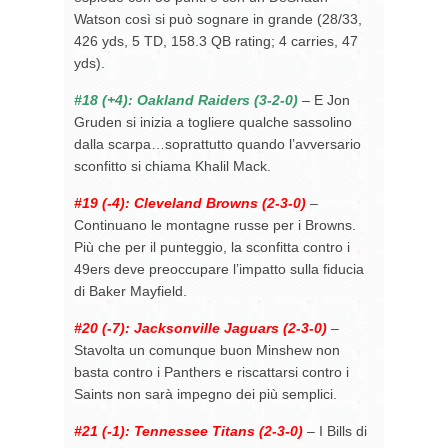
Watson così si può sognare in grande (28/33,
426 yds, 5 TD, 158.3 QB rating; 4 carries, 47
yds).
#18 (+4): Oakland Raiders (3-2-0)
– E Jon
Gruden si inizia a togliere qualche sassolino
dalla scarpa…soprattutto quando l’avversario
sconfitto si chiama Khalil Mack.
#19 (-4): Cleveland Browns (2-3-0)
–
Continuano le montagne russe per i Browns.
Più che per il punteggio, la sconfitta contro i
49ers deve preoccupare l’impatto sulla fiducia
di Baker Mayfield.
#20 (-7): Jacksonville Jaguars (2-3-0)
–
Stavolta un comunque buon Minshew non
basta contro i Panthers e riscattarsi contro i
Saints non sarà impegno dei più semplici.
#21 (-1): Tennessee Titans (2-3-0)
– I Bills di