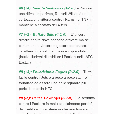
#6 (+4): Seattle Seahawks (4-1-0)
– Pur con
una difesa imperfetta, Russell Wilson è una
certezza e la vittoria contro i Rams nel TNF li
mantiene a contatto dei 49ers.
#7 (+2): Buffalo Bills (4-1-0)
– E’ ancora
difficile capire dove possono arrivare ma se
continuano a vincere e giocare con questo
carattere, una wild card non è impossibile
(inutile illudersi di insidiare i Patriots nella AFC
East…)
#8 (+3): Philadelphia Eagles (3-2-0)
–
Tutto
facile contro i Jets e a poco a poco stanno
tornando ad essere una delle squadre più
pericolose della NFC.
#9 (-5): Dallas Cowboys
(3-2-0)
– La sconfitta
contro i Packers fa male specialmente perché
dà credito a chi sosteneva che non fossero