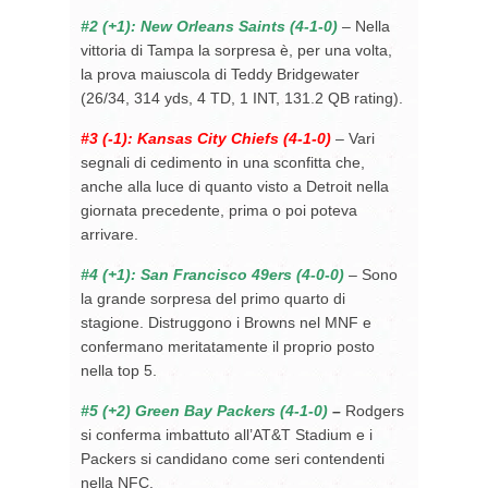
#2 (+1): New Orleans Saints (4-1-0)
–
Nella
vittoria di Tampa la sorpresa è, per una volta,
la prova maiuscola di Teddy Bridgewater
(26/34, 314 yds, 4 TD, 1 INT, 131.2 QB rating).
#3 (-1): Kansas City Chiefs (4-1-0)
– Vari
segnali di cedimento in una sconfitta che,
anche alla luce di quanto visto a Detroit nella
giornata precedente, prima o poi poteva
arrivare.
#4 (+1): San Francisco 49ers (4-0-0)
– Sono
la grande sorpresa del primo quarto di
stagione. Distruggono i Browns nel MNF e
confermano meritatamente il proprio posto
nella top 5.
#5 (+2) Green Bay Packers (4-1-0)
–
Rodgers
si conferma imbattuto all’AT&T Stadium e i
Packers si candidano come seri contendenti
nella NFC.