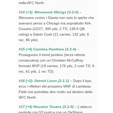
nella AFC North.
#14 (+3): Minnesota Vikings (3-2-0)
–
Ritrovano contro i Giants non solo lo spirito che
avevano perso a Chicago ma soprattutto Kirk
Cousins (22/27, 306 yds, 2 TD, 138.6 QB
rating) e Dalvin Cook (21 carries, 132 yds; 6
rec, 86 yds).
#15 (+4) Carolina Panthers (3-2-0)
–
Proseguono il trend positivo (terza vittoria
consecutiva) con un Christian McCaffrey
formato MVP (19 carries, 176 yds, 2 rush TD; 6
rec, 61 yds, 1 rec TD).
#16 (+2): Detroit Lions (2-1-1)
– Dopo il bye,
ecco i riflettori del prossimo MNF di Lambeau
Field che potrebbe dire molto sul destino della
NFC North.
#17 (+4) Houston Texans (3-2-0)
– L’attacco
esplode con 53 punti e con un DeShaun