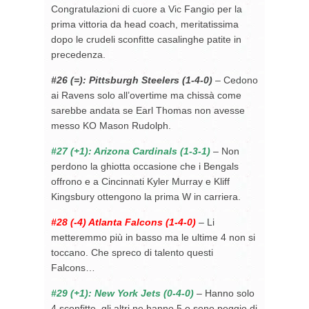
Congratulazioni di cuore a Vic Fangio per la
prima vittoria da head coach, meritatissima
dopo le crudeli sconfitte casalinghe patite in
precedenza.
#26 (=): Pittsburgh Steelers
(1-4-0)
– Cedono
ai Ravens solo all’overtime ma chissà come
sarebbe andata se Earl Thomas non avesse
messo KO Mason Rudolph.
#27 (+1): Arizona Cardinals (1-3-1)
– Non
perdono la ghiotta occasione che i Bengals
offrono e a Cincinnati Kyler Murray e Kliff
Kingsbury ottengono la prima W in carriera.
#28 (-4) Atlanta Falcons (1-4-0)
– Li
metteremmo più in basso ma le ultime 4 non si
toccano. Che spreco di talento questi
Falcons…
#29 (+1): New York Jets (0-4-0)
– Hanno solo
4 sconfitte, gli altri ne hanno 5 o sono peggio di