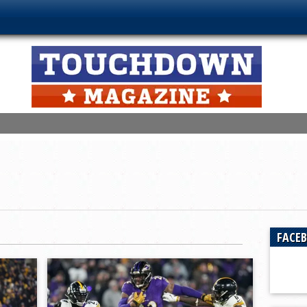
, Aquile in testa
ors altro stop
tali gli Indiana Hoosiers
artificio a Milano, bene Guelfi e Aquile
owl Weekend
FACE
 campioni
ale!