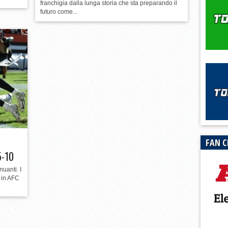
franchigia dalla lunga storia che sta preparando il
futuro come...
FAN C
5-10
nuanti. I
 in AFC