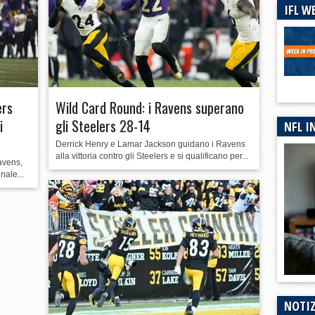
IFL W
urno dei CFP
ers
Wild Card Round: i Ravens superano
i
gli Steelers 28-14
NFL I
Derrick Henry e Lamar Jackson guidano i Ravens
alla vittoria contro gli Steelers e si qualificano per...
avens,
onale...
NOTIZ