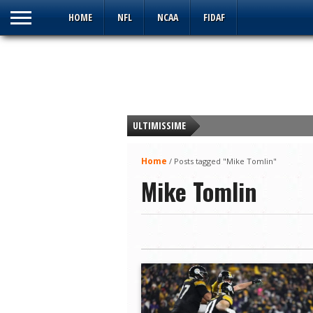
HOME
NFL
NCAA
FIDAF
ULTIMISSIME
Week 3 IFL 2026: Greenfield carro armato
Home
/
Posts tagged "Mike Tomlin"
IFL: Panthers e Giaguari ok, per il Warri
Mike Tomlin
Curt Cignetti, il paisà che ha reso immor
Parte l’Italian Football League: fuochi d’
DAZEROADIECI Week in Review: Super B
NCAA: gli Indiana Hoosiers sono i nuovi
NCAA: Hoosiers e Hurricanes, a voi la fin
DAZEROADIECI Week in Review: Week 17