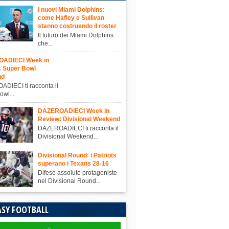
I nuovi Miami Dolphins:
come Hafley e Sullivan
stanno costruendo il roster
Il futuro dei Miami Dolphins:
che...
ADIECI Week in
: Super Bowl
nd
DIECI ti racconta il
owl...
DAZEROADIECI Week in
Review: Divisional Weekend
DAZEROADIECI ti racconta il
Divisional Weekend...
Divisional Round: i Patriots
superano i Texans 28-16
Difese assolute protagoniste
nel Divisional Round...
SY FOOTBALL