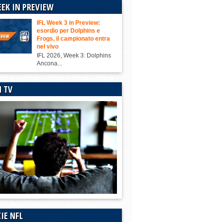
EEK IN PREVIEW
IFL Week 3 in Preview:
esordio per Dolphins e
Frogs, il campionato entra
nel vivo
IFL 2026, Week 3: Dolphins
Ancona...
N TV
IE NFL