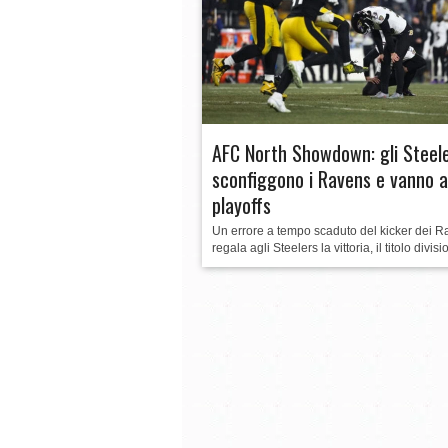
DAZEROADIECI Week in Review: Week 16
NCAA Football: lo spettacolo del primo t
AFC North Showdown: gli Steel
sconfiggono i Ravens e vanno a
playoffs
Un errore a tempo scaduto del kicker dei R
regala agli Steelers la vittoria, il titolo divisi