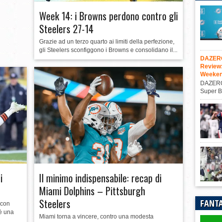
Week 14: i Browns perdono contro gli
Steelers 27-14
Grazie ad un terzo quarto ai limiti della perfezione,
gli Steelers sconfiggono i Browns e consolidano il...
DAZERO
Review
Weeke
DAZEROA
Super B
i
Il minimo indispensabile: recap di
Miami Dolphins – Pittsburgh
Steelers
FANTA
 con
 è una
Miami torna a vincere, contro una modesta